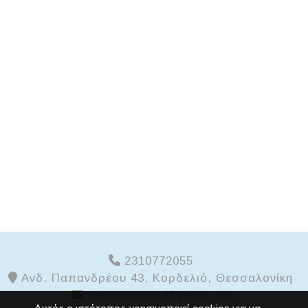
2310772055
Ανδ. Παπανδρέου 43, Κορδελιό, Θεσσαλονίκη
varvagiannis@gmail.com